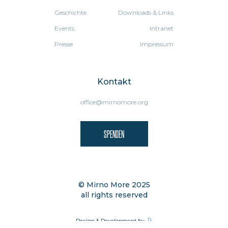
Geschichte
Downloads & Links
Events
Intranet
Presse
Impressum
Kontakt
office@mirnomore.org
SPENDEN
© Mirno More 2025
all rights reserved
Design & Development by